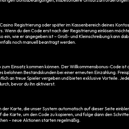
 Casino Registrierung oder später im Kassenbereich deines Kontos
s. Wenn du den Code erst nach der Registrierung einlösen möchtes
 ein, wie er angegeben ist – Groß- und Kleinschreibung kann dabei
falls noch manuell beantragt werden.
o zum Einsatz kommen können. Der Willkommensbonus-Code ist der 
s belohnen Bestandskunden bei einer erneuten Einzahlung. Freispi
tlich an treue Spieler vergeben und bieten exklusive Vorteile. 
urch, bevor du ihn aktivierst.
 der Karte, die unser System automatisch auf dieser Seite einblen
 die Karte, um den Code zu kopieren, und folge dann den Schritten
uchen – neue Aktionen starten regelmäßig.