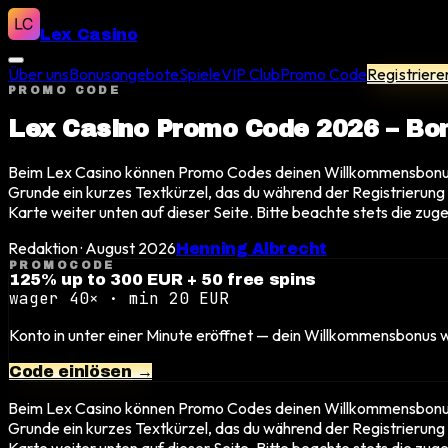
Lex Casino
Über uns
Bonusangebote
Spiele
VIP Club
Promo Code
Registriere
PROMO CODE
Lex Casino Promo Code 2026 – Bon
Beim Lex Casino können Promo Codes deinen Willkommensbonus au
Grunde ein kurzes Textkürzel, das du während der Registrierung od
Karte weiter unten auf dieser Seite. Bitte beachte stets die z
Redaktion
·
August 2026
Henning Albrecht
PROMOCODE
125% up to 300 EUR + 50 free spins
wager 40× · min 20 EUR
Konto in unter einer Minute eröffnet — dein Willkommensbonus 
Code einlösen
→
Beim Lex Casino können Promo Codes deinen Willkommensbonus au
Grunde ein kurzes Textkürzel, das du während der Registrierung od
Karte weiter unten auf dieser Seite. Bitte beachte stets die z