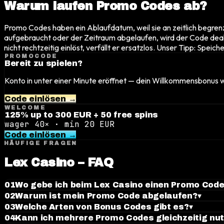
Warum laufen Promo Codes ab?
Promo Codes haben ein Ablaufdatum, weil sie an zeitlich begre
aufgebraucht oder der Zeitraum abgelaufen, wird der Code deaktiv
nicht rechtzeitig einlöst, verfällt er ersatzlos. Unser Tipp: Spe
PROMOCODE
Bereit zu spielen?
Konto in unter einer Minute eröffnet — dein Willkommensbonus 
Code einlösen
→
WELCOME
125% up to 300 EUR + 50 free spins
wager 40× · min 20 EUR
Code einlösen
→
HÄUFIGE FRAGEN
Lex Casino – FAQ
01
Wo gebe ich beim Lex Casino einen Promo Code
▾
02
Warum ist mein Promo Code abgelaufen?
▾
03
Welche Arten von Bonus Codes gibt es?
04
Kann ich mehrere Promo Codes gleichzeitig nu